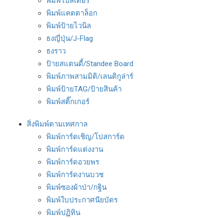
พิมพ์โปสเตอร์
พิมพ์แคตตาล็อก
พิมพ์ป้ายไวนิล
ธงญี่ปุ่น/J-Flag
ธงราว
ป้ายสแตนดี้/Standee Board
พิมพ์ภาพสามมิติ/เลนติกูล่าร์
พิมพ์ป้ายTAG/ป้ายสินค้า
พิมพ์สติ๊กเกอร์
สิ่งพิมพ์ตามเทศกาล
พิมพ์การ์ดเชิญ/โปสการ์ด
พิมพ์การ์ดแต่งงาน
พิมพ์การ์ดอวยพร
พิมพ์การ์ดงานบวช
พิมพ์ซองผ้าป่า/กฐิน
พิมพ์ใบประกาศนียบัตร
พิมพ์ปฏิทิน