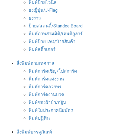
พิมพ์ป้ายไวนิล
ธงญี่ปุ่น/J-Flag
ธงราว
ป้ายสแตนดี้/Standee Board
พิมพ์ภาพสามมิติ/เลนติกูล่าร์
พิมพ์ป้ายTAG/ป้ายสินค้า
พิมพ์สติ๊กเกอร์
สิ่งพิมพ์ตามเทศกาล
พิมพ์การ์ดเชิญ/โปสการ์ด
พิมพ์การ์ดแต่งงาน
พิมพ์การ์ดอวยพร
พิมพ์การ์ดงานบวช
พิมพ์ซองผ้าป่า/กฐิน
พิมพ์ใบประกาศนียบัตร
พิมพ์ปฏิทิน
สิ่งพิมพ์บรรจุภัณฑ์