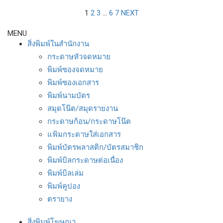
1
2
3
…
6
7
NEXT
MENU
สิ่งพิมพ์ในสำนักงาน
กระดาษหัวจดหมาย
พิมพ์ซองจดหมาย
พิมพ์ซองเอกสาร
พิมพ์นามบัตร
สมุดโน๊ต/สมุดรายงาน
กระดาษก้อน/กระดาษโน๊ต
แฟ้มกระดาษใส่เอกสาร
พิมพ์บัตรพลาสติก/บัตรสมาชิก
พิมพ์บิลกระดาษต่อเนื่อง
พิมพ์บิลเล่ม
พิมพ์คูปอง
ตรายาง
สิ่งพิมพ์โฆษณา