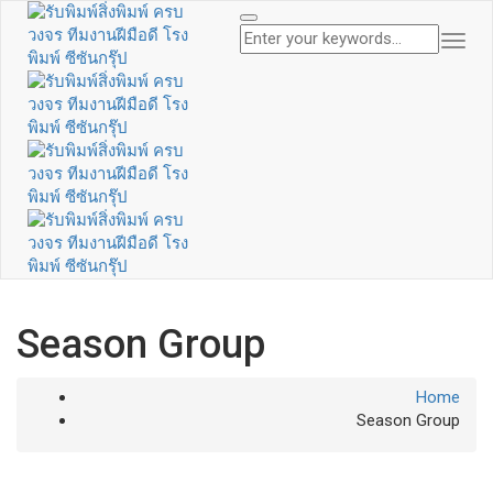
Togg
Navi
Season Group
Home
Season Group