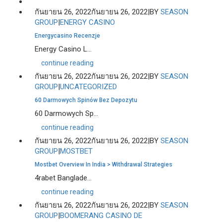
กันยายน 26, 2022
กันยายน 26, 2022
|
BY
SEASON
GROUP
|
ENERGY CASINO
Energycasino Recenzje
Energy Casino L...
continue reading
กันยายน 26, 2022
กันยายน 26, 2022
|
BY
SEASON
GROUP
|
UNCATEGORIZED
60 Darmowych Spinów Bez Depozytu
60 Darmowych Sp...
continue reading
กันยายน 26, 2022
กันยายน 26, 2022
|
BY
SEASON
GROUP
|
MOSTBET
Mostbet Overview In India > Withdrawal Strategies
4rabet Banglade...
continue reading
กันยายน 26, 2022
กันยายน 26, 2022
|
BY
SEASON
GROUP
|
BOOMERANG CASINO DE