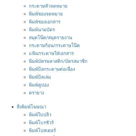
กระดาษหัวจดหมาย
พิมพ์ซองจดหมาย
พิมพ์ซองเอกสาร
พิมพ์นามบัตร
สมุดโน๊ต/สมุดรายงาน
กระดาษก้อน/กระดาษโน๊ต
แฟ้มกระดาษใส่เอกสาร
พิมพ์บัตรพลาสติก/บัตรสมาชิก
พิมพ์บิลกระดาษต่อเนื่อง
พิมพ์บิลเล่ม
พิมพ์คูปอง
ตรายาง
สิ่งพิมพ์โฆษณา
พิมพ์ใบปลิว
พิมพ์โบรชัวร์
พิมพ์โปสเตอร์