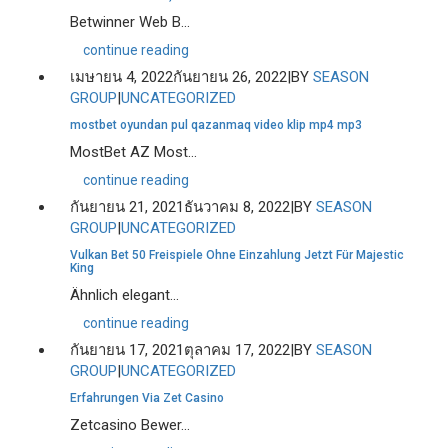
Betwinner Web B...
continue reading
เมษายน 4, 2022
กันยายน 26, 2022
|
BY
SEASON
GROUP
|
UNCATEGORIZED
mostbet oyundan pul qazanmaq video klip mp4 mp3
MostBet AZ Most...
continue reading
กันยายน 21, 2021
ธันวาคม 8, 2022
|
BY
SEASON
GROUP
|
UNCATEGORIZED
Vulkan Bet 50 Freispiele Ohne Einzahlung Jetzt Für Majestic
King
Ähnlich elegant...
continue reading
กันยายน 17, 2021
ตุลาคม 17, 2022
|
BY
SEASON
GROUP
|
UNCATEGORIZED
Erfahrungen Via Zet Casino
Zetcasino Bewer...