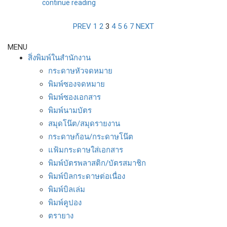
continue reading
PREV
1
2
3
4
5
6
7
NEXT
MENU
สิ่งพิมพ์ในสำนักงาน
กระดาษหัวจดหมาย
พิมพ์ซองจดหมาย
พิมพ์ซองเอกสาร
พิมพ์นามบัตร
สมุดโน๊ต/สมุดรายงาน
กระดาษก้อน/กระดาษโน๊ต
แฟ้มกระดาษใส่เอกสาร
พิมพ์บัตรพลาสติก/บัตรสมาชิก
พิมพ์บิลกระดาษต่อเนื่อง
พิมพ์บิลเล่ม
พิมพ์คูปอง
ตรายาง