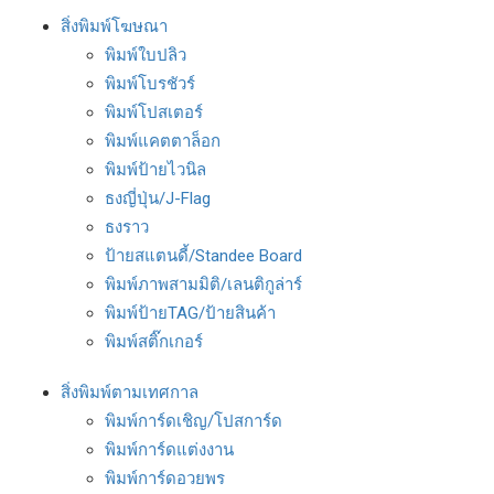
สิ่งพิมพ์โฆษณา
พิมพ์ใบปลิว
พิมพ์โบรชัวร์
พิมพ์โปสเตอร์
พิมพ์แคตตาล็อก
พิมพ์ป้ายไวนิล
ธงญี่ปุ่น/J-Flag
ธงราว
ป้ายสแตนดี้/Standee Board
พิมพ์ภาพสามมิติ/เลนติกูล่าร์
พิมพ์ป้ายTAG/ป้ายสินค้า
พิมพ์สติ๊กเกอร์
สิ่งพิมพ์ตามเทศกาล
พิมพ์การ์ดเชิญ/โปสการ์ด
พิมพ์การ์ดแต่งงาน
พิมพ์การ์ดอวยพร