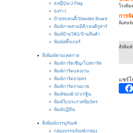
ธงญี่ปุ่น/J-Flag
โรงพิมพ
ธงราว
การจั
ป้ายสแตนดี้/Standee Board
พิเศษจ
พิมพ์ภาพสามมิติ/เลนติกูล่าร์
พิมพ์ป้ายTAG/ป้ายสินค้า
พิมพ์สติ๊กเกอร์
สั่งพิม
สิ่งพิมพ์ตามเทศกาล
พิมพ์การ์ดเชิญ/โปสการ์ด
พิมพ์การ์ดแต่งงาน
พิมพ์การ์ดอวยพร
แชร์โพ
พิมพ์การ์ดงานบวช
พิมพ์ซองผ้าป่า/กฐิน
พิมพ์ใบประกาศนียบัตร
พิมพ์ปฏิทิน
สิ่งพิมพ์บรรจุภัณฑ์
กล่องบรรจุภัณฑ์/กล่อง