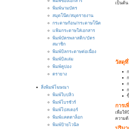
พิมพ์ซองเอกสาร
เป็นต้
พิมพ์นามบัตร
สมุดโน๊ต/สมุดรายงาน
กระดาษก้อน/กระดาษโน๊ต
แฟ้มกระดาษใส่เอกสาร
พิมพ์บัตรพลาสติก/บัตร
สมาชิก
พิมพ์บิลกระดาษต่อเนื่อง
พิมพ์บิลเล่ม
วัสดุท
พิมพ์คูปอง
ก
ตรายาง
ก
ก
สิ่งพิมพ์โฆษณา
ก
พิมพ์ใบปลิว
ข
พิมพ์โบรชัวร์
การเพ
พิมพ์โปสเตอร์
เพื่อให
พิมพ์แคตตาล็อก
ความต้
พิมพ์ป้ายไวนิล
ปริมา