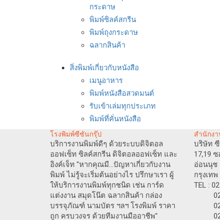
กระดาษ
พิมพ์ซิลค์สกรีน
พิมพ์ถุงกระดาษ
ฉลากสินค้า
สิ่งพิมพ์เกี่ยวกับหนังสือ
เมนูอาหาร
พิมพ์หนังสือสวดมนต์
รับเข้าเล่มทุกประเภท
พิมพ์ที่คั่นหนังสือ
โรงพิมพ์ซีซันกรุ๊ป
สำนักงา
บริการงานพิมพ์ดีๆ ด้วยระบบดิจิตอล
บริษัท ซ
ออฟเซ็ท ซิลค์สกรีน ดิจิตอลออฟเซ็ท และ
17,19 ซ
อิงค์เจ็ท "หากคุณมี...ปัญหาเกี่ยวกับงาน
อ่อนนุ
พิมพ์ ไม่รู้จะเริ่มต้นอย่างไร ปรึกษาเรา ผู้
กรุงเทพ
ให้บริการงานพิมพ์ทุกชนิด เช่น การ์ด
TEL : 0
แต่งงาน สมุดโน๊ต ฉลากสินค้า กล่อง
02-717
บรรจุภัณฑ์ นามบัตร ฯลฯ โรงพิมพ์ ราคา
02-717
ถูก ครบวงจร ด้วยทีมงานมืออาชีพ"
02-71