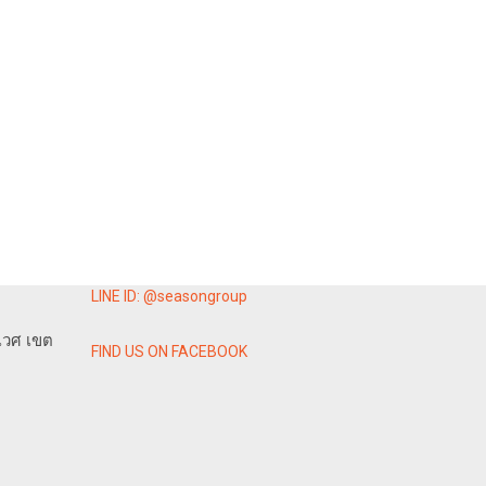
LINE ID: @seasongroup
เวศ เขต
FIND US ON FACEBOOK