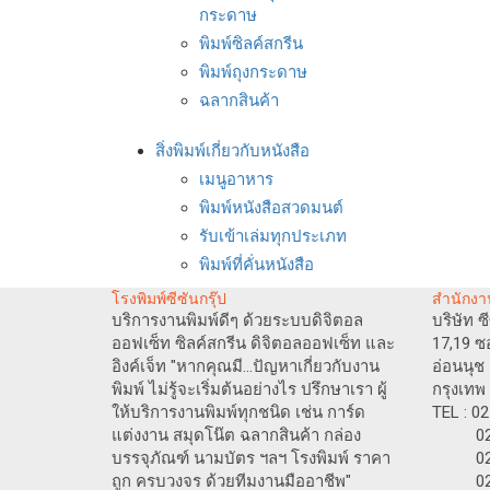
กระดาษ
พิมพ์ซิลค์สกรีน
พิมพ์ถุงกระดาษ
ฉลากสินค้า
สิ่งพิมพ์เกี่ยวกับหนังสือ
เมนูอาหาร
พิมพ์หนังสือสวดมนต์
รับเข้าเล่มทุกประเภท
พิมพ์ที่คั่นหนังสือ
โรงพิมพ์ซีซันกรุ๊ป
สำนักงา
บริการงานพิมพ์ดีๆ ด้วยระบบดิจิตอล
บริษัท ซ
ออฟเซ็ท ซิลค์สกรีน ดิจิตอลออฟเซ็ท และ
17,19 ซ
อิงค์เจ็ท "หากคุณมี...ปัญหาเกี่ยวกับงาน
อ่อนนุ
พิมพ์ ไม่รู้จะเริ่มต้นอย่างไร ปรึกษาเรา ผู้
กรุงเทพ
ให้บริการงานพิมพ์ทุกชนิด เช่น การ์ด
TEL : 0
แต่งงาน สมุดโน๊ต ฉลากสินค้า กล่อง
02-717
บรรจุภัณฑ์ นามบัตร ฯลฯ โรงพิมพ์ ราคา
02-717
ถูก ครบวงจร ด้วยทีมงานมืออาชีพ"
02-71