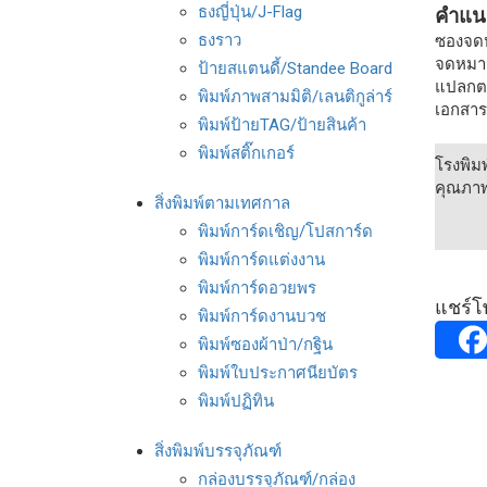
ธงญี่ปุ่น/J-Flag
คำแนะ
ธงราว
ซองจดหม
จดหมาย
ป้ายสแตนดี้/Standee Board
แปลกตา 
พิมพ์ภาพสามมิติ/เลนติกูล่าร์
เอกสาร
พิมพ์ป้ายTAG/ป้ายสินค้า
พิมพ์สติ๊กเกอร์
โรงพิม
คุณภาพ
สิ่งพิมพ์ตามเทศกาล
พิมพ์การ์ดเชิญ/โปสการ์ด
พิมพ์การ์ดแต่งงาน
พิมพ์การ์ดอวยพร
แชร์โพ
พิมพ์การ์ดงานบวช
พิมพ์ซองผ้าป่า/กฐิน
พิมพ์ใบประกาศนียบัตร
พิมพ์ปฏิทิน
สิ่งพิมพ์บรรจุภัณฑ์
กล่องบรรจุภัณฑ์/กล่อง