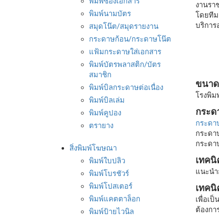
พิมพ์ซองเอกสาร
งานราช
พิมพ์นามบัตร
โดยทีมง
บริการ
สมุดโน๊ต/สมุดรายงาน
กระดาษก้อน/กระดาษโน๊ต
แฟ้มกระดาษใส่เอกสาร
พิมพ์บัตรพลาสติก/บัตร
สมาชิก
ขนาด
พิมพ์บิลกระดาษต่อเนื่อง
โรงพิมพ
พิมพ์บิลเล่ม
กระดา
พิมพ์คูปอง
กระดา
ตรายาง
กระดาษ
กระดาษแ
สิ่งพิมพ์โฆษณา
เทคน
พิมพ์ใบปลิว
แนะนำก
พิมพ์โบรชัวร์
พิมพ์โปสเตอร์
เทคน
พิมพ์แคตตาล็อก
เพื่อเ
ต้องกา
พิมพ์ป้ายไวนิล