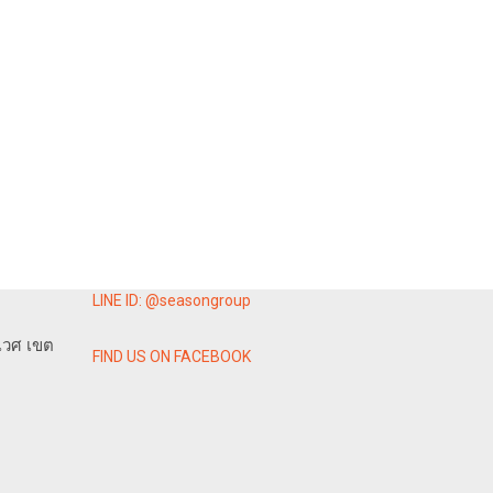
LINE ID: @seasongroup
เวศ เขต
FIND US ON FACEBOOK