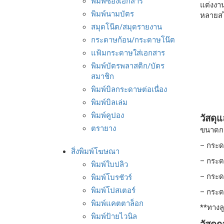
พิมพ์ซองเอกสาร
แต่งงา
พิมพ์นามบัตร
หลายสไต
สมุดโน๊ต/สมุดรายงาน
กระดาษก้อน/กระดาษโน๊ต
แฟ้มกระดาษใส่เอกสาร
พิมพ์บัตรพลาสติก/บัตร
สมาชิก
พิมพ์บิลกระดาษต่อเนื่อง
พิมพ์บิลเล่ม
พิมพ์คูปอง
วัสดุ
ตรายาง
ขนาดการ
– กระด
สิ่งพิมพ์โฆษณา
– กระด
พิมพ์ใบปลิว
– กระด
พิมพ์โบรชัวร์
พิมพ์โปสเตอร์
– กระด
พิมพ์แคตตาล็อก
**ทางล
พิมพ์ป้ายไวนิล