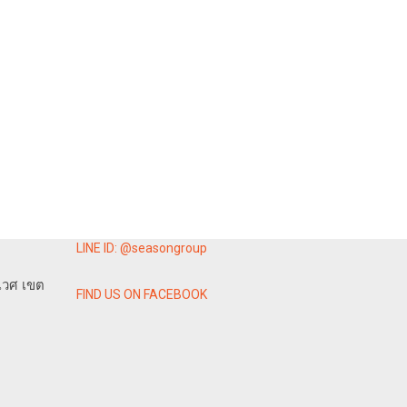
LINE ID: @seasongroup
เวศ เขต
FIND US ON FACEBOOK