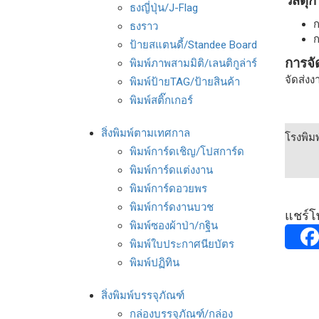
วัสดุ
ธงญี่ปุ่น/J-Flag
ก
ธงราว
ก
ป้ายสแตนดี้/Standee Board
การจั
พิมพ์ภาพสามมิติ/เลนติกูล่าร์
จัดส่ง
พิมพ์ป้ายTAG/ป้ายสินค้า
พิมพ์สติ๊กเกอร์
สิ่งพิมพ์ตามเทศกาล
โรงพิม
พิมพ์การ์ดเชิญ/โปสการ์ด
พิมพ์การ์ดแต่งงาน
พิมพ์การ์ดอวยพร
พิมพ์การ์ดงานบวช
แชร์โพ
พิมพ์ซองผ้าป่า/กฐิน
พิมพ์ใบประกาศนียบัตร
พิมพ์ปฏิทิน
สิ่งพิมพ์บรรจุภัณฑ์
กล่องบรรจุภัณฑ์/กล่อง