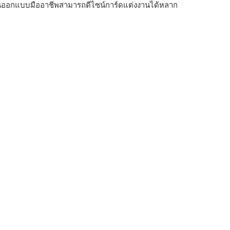
งานออกแบบมืออาชีพสามารถดีไซน์การ์ดแต่งงานได้หลาก