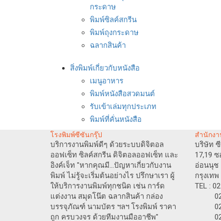
กระดาษ
พิมพ์ซิลค์สกรีน
พิมพ์ถุงกระดาษ
ฉลากสินค้า
สิ่งพิมพ์เกี่ยวกับหนังสือ
เมนูอาหาร
พิมพ์หนังสือสวดมนต์
รับเข้าเล่มทุกประเภท
พิมพ์ที่คั่นหนังสือ
โรงพิมพ์ซีซันกรุ๊ป
สำนักงา
บริการงานพิมพ์ดีๆ ด้วยระบบดิจิตอล
บริษัท ซ
ออฟเซ็ท ซิลค์สกรีน ดิจิตอลออฟเซ็ท และ
17,19 ซ
อิงค์เจ็ท "หากคุณมี...ปัญหาเกี่ยวกับงาน
อ่อนนุ
พิมพ์ ไม่รู้จะเริ่มต้นอย่างไร ปรึกษาเรา ผู้
กรุงเทพ
ให้บริการงานพิมพ์ทุกชนิด เช่น การ์ด
TEL : 0
แต่งงาน สมุดโน๊ต ฉลากสินค้า กล่อง
02-717
บรรจุภัณฑ์ นามบัตร ฯลฯ โรงพิมพ์ ราคา
02-717
ถูก ครบวงจร ด้วยทีมงานมืออาชีพ"
02-71