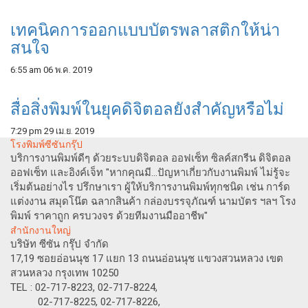
เทคนิคการออกแบบบัตรพลาสติกให้น่า
สนใจ
6:55 am
06 พ.ค. 2019
สื่อสิ่งพิมพ์ในยุคดิจิตอลยังสำคัญหรือไม่
7:29 pm
29 เม.ย. 2019
โรงพิมพ์ซีซันกรุ๊ป
บริการงานพิมพ์ดีๆ ด้วยระบบดิจิตอล ออฟเซ็ท ซิลค์สกรีน ดิจิตอล
ออฟเซ็ท และอิงค์เจ็ท "หากคุณมี...ปัญหาเกี่ยวกับงานพิมพ์ ไม่รู้จะ
เริ่มต้นอย่างไร ปรึกษาเรา ผู้ให้บริการงานพิมพ์ทุกชนิด เช่น การ์ด
แต่งงาน สมุดโน๊ต ฉลากสินค้า กล่องบรรจุภัณฑ์ นามบัตร ฯลฯ โรง
พิมพ์ ราคาถูก ครบวงจร ด้วยทีมงานมืออาชีพ"
สำนักงานใหญ่
บริษัท ซีซัน กรุ๊ป จำกัด
17,19 ซอยอ่อนนุช 17 แยก 13 ถนนอ่อนนุช แขวงสวนหลวง เขต
สวนหลวง กรุงเทพ 10250
TEL : 02-717-8223, 02-717-8224,
02-717-8225, 02-717-8226,