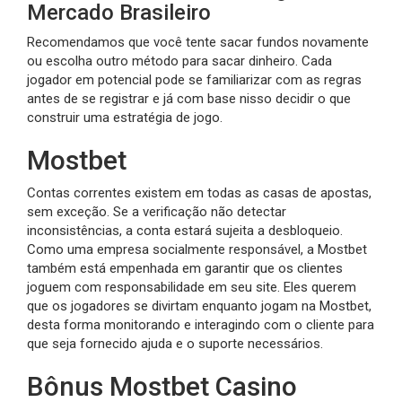
Mercado Brasileiro
Recomendamos que você tente sacar fundos novamente
ou escolha outro método para sacar dinheiro. Cada
jogador em potencial pode se familiarizar com as regras
antes de se registrar e já com base nisso decidir o que
construir uma estratégia de jogo.
Mostbet
Contas correntes existem em todas as casas de apostas,
sem exceção. Se a verificação não detectar
inconsistências, a conta estará sujeita a desbloqueio.
Como uma empresa socialmente responsável, a Mostbet
também está empenhada em garantir que os clientes
joguem com responsabilidade em seu site. Eles querem
que os jogadores se divirtam enquanto jogam na Mostbet,
desta forma monitorando e interagindo com o cliente para
que seja fornecido ajuda e o suporte necessários.
Bônus Mostbet Casino