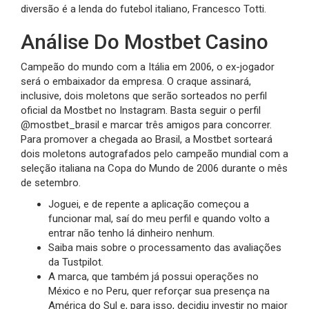
diversão é a lenda do futebol italiano, Francesco Totti.
Análise Do Mostbet Casino
Campeão do mundo com a Itália em 2006, o ex-jogador
será o embaixador da empresa. O craque assinará,
inclusive, dois moletons que serão sorteados no perfil
oficial da Mostbet no Instagram. Basta seguir o perfil
@mostbet_brasil e marcar três amigos para concorrer.
Para promover a chegada ao Brasil, a Mostbet sorteará
dois moletons autografados pelo campeão mundial com a
seleção italiana na Copa do Mundo de 2006 durante o mês
de setembro.
Joguei, e de repente a aplicação começou a
funcionar mal, saí do meu perfil e quando volto a
entrar não tenho lá dinheiro nenhum.
Saiba mais sobre o processamento das avaliações
da Tustpilot.
A marca, que também já possui operações no
México e no Peru, quer reforçar sua presença na
América do Sul e, para isso, decidiu investir no maior