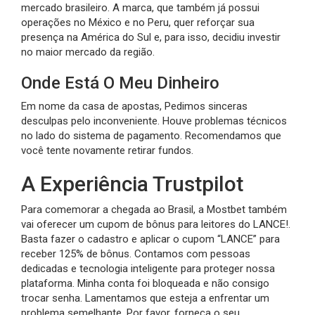
mercado brasileiro. A marca, que também já possui
operações no México e no Peru, quer reforçar sua
presença na América do Sul e, para isso, decidiu investir
no maior mercado da região.
Onde Está O Meu Dinheiro
Em nome da casa de apostas, Pedimos sinceras
desculpas pelo inconveniente. Houve problemas técnicos
no lado do sistema de pagamento. Recomendamos que
você tente novamente retirar fundos.
A Experiência Trustpilot
Para comemorar a chegada ao Brasil, a Mostbet também
vai oferecer um cupom de bônus para leitores do LANCE!.
Basta fazer o cadastro e aplicar o cupom “LANCE” para
receber 125% de bônus. Contamos com pessoas
dedicadas e tecnologia inteligente para proteger nossa
plataforma. Minha conta foi bloqueada e não consigo
trocar senha. Lamentamos que esteja a enfrentar um
problema semelhante. Por favor, forneça o seu