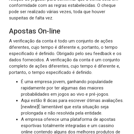
conformidade com as regras estabelecidas. O cheque
pode ser realizado várias vezes, toda que houver
suspeitas de falta vez.
Apostas On-line
A verificação da conta é todo um conjunto de ações
diferentes, cujo tempo é diferente e, portanto, o tempo
especificado é definido. Obrigado pelo seu feedback e os
dados fornecidos. A verificação da conta é um conjunto
completo de ações diferentes, cujo tempo é diferente e,
portanto, o tempo especificado é definido.
É uma empresa jovem, ganhando popularidade
rapidamente por ter algumas das maiores
probabilidades em jogos ao vivo e pré-jogos.
Aqui estão 8 dicas para escrever ótimas avaliações.
[newline]É lamentável que esta situação seja
prolongada e não resolvida pela entidade.
A empresa oferece uma plataforma de apostas
esportivas totalmente integradas e um cassino
online contendo alguns dos melhores produtos de