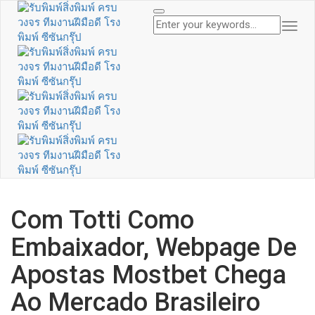
Togg
Navi
Com Totti Como
Embaixador, Webpage De
Apostas Mostbet Chega
Ao Mercado Brasileiro