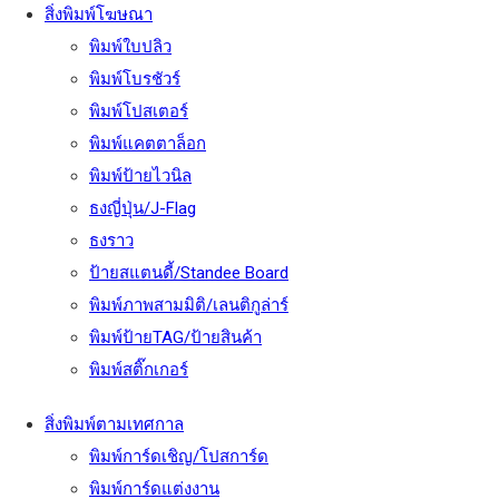
สิ่งพิมพ์โฆษณา
พิมพ์ใบปลิว
พิมพ์โบรชัวร์
พิมพ์โปสเตอร์
พิมพ์แคตตาล็อก
พิมพ์ป้ายไวนิล
ธงญี่ปุ่น/J-Flag
ธงราว
ป้ายสแตนดี้/Standee Board
พิมพ์ภาพสามมิติ/เลนติกูล่าร์
พิมพ์ป้ายTAG/ป้ายสินค้า
พิมพ์สติ๊กเกอร์
สิ่งพิมพ์ตามเทศกาล
พิมพ์การ์ดเชิญ/โปสการ์ด
พิมพ์การ์ดแต่งงาน