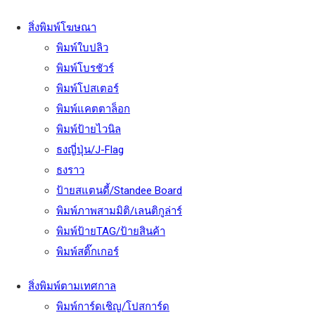
สิ่งพิมพ์โฆษณา
พิมพ์ใบปลิว
พิมพ์โบรชัวร์
พิมพ์โปสเตอร์
พิมพ์แคตตาล็อก
พิมพ์ป้ายไวนิล
ธงญี่ปุ่น/J-Flag
ธงราว
ป้ายสแตนดี้/Standee Board
พิมพ์ภาพสามมิติ/เลนติกูล่าร์
พิมพ์ป้ายTAG/ป้ายสินค้า
พิมพ์สติ๊กเกอร์
สิ่งพิมพ์ตามเทศกาล
พิมพ์การ์ดเชิญ/โปสการ์ด