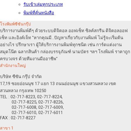
รับเข้าเล่มทุกประเภท
พิมพ์ที่คั่นหนังสือ
โรงพิมพ์ซีซันกรุ๊ป
บริการงานพิมพ์ดีๆ ด้วยระบบดิจิตอล ออฟเซ็ท ซิลค์สกรีน ดิจิตอลออฟ
เซ็ท และอิงค์เจ็ท "หากคุณมี...ปัญหาเกี่ยวกับงานพิมพ์ ไม่รู้จะเริ่มต้น
อย่างไร ปรึกษาเรา ผู้ให้บริการงานพิมพ์ทุกชนิด เช่น การ์ดแต่งงาน
สมุดโน๊ต ฉลากสินค้า กล่องบรรจุภัณฑ์ นามบัตร ฯลฯ โรงพิมพ์ ราคาถูก
ครบวงจร ด้วยทีมงานมืออาชีพ"
สำนักงานใหญ่
บริษัท ซีซัน กรุ๊ป จำกัด
17,19 ซอยอ่อนนุช 17 แยก 13 ถนนอ่อนนุช แขวงสวนหลวง เขต
สวนหลวง กรุงเทพ 10250
TEL : 02-717-8223, 02-717-8224,
02-717-8225, 02-717-8226,
02-717-6008, 02-717-6009,
02-717-6010, 02-717-6011
FAX : 02-717-8227
สาขา 1