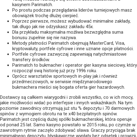
kasynem Parimatch.
Po prostu podczas przeglądania liderów turniejowych masz
obowiązek trochę dłużej cierpieć.
Poprzez pierwsze, możesz wybudować minimalne zakłady,
tak długo jak nie odzyskasz zakładu 45x.
Dla przykładu maksymalna możliwa bezwzględna suma
bonusu zupełnie się nie nazywa.
Metody płatności Parimatch obejmują MasterCard, Visa,
kryptowaluty, portfele cyfrowe i inne uznane opcje płatności.
Portfele cyfrowe zazwyczaj zapewniają natychmiastowe
transfery środków.
Parimatch to bukmacher i operator gier kasyna sieciowy, który
rozpoczął swą historię już przy 1996 roku.
Oprócz warsztatów sportowych in-play jak i również
przedmeczowych, w serwisie międzynarodowego
bukmachera mieści się bogata oferta gier hazardowych.
Dostawcy są całkiem wiarygodni i zrobili wszystko, co w ich mocy,
jakie możliwości widać po interfejsie i innych wskaźnikach. Na tym
poziomie zawodnicy otrzymują już stu % depozytu i 70 darmowych
spinów z wymogiem obrotu na te x40 bezpłatnych spinów.
Parimatch jest częścią dużej spółki bukmacherskiej, która operuje
od ponad 25 lat. Samo kasyno powstało w 2015 roku, po czymże w
zawrotnym rytmie zaczęło zdobywać sława. Graczy przyciąga brak
minimalnego depozytu, błyskawiczne wypłaty bez odsetek i prowizji,