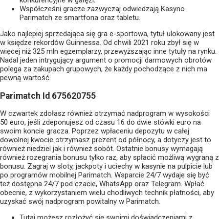
konkurencyjne w gałęzi.
Współcześni gracze zazwyczaj odwiedzają Kasyno
Parimatch ze smartfona oraz tabletu.
Jako najlepiej sprzedająca się gra e-sportowa, tytuł ulokowany jest
w księdze rekordów Guinnessa. Od chwili 2021 roku zbył się w
więcej niż 325 mln egzemplarzy, przewyższając inne tytuły na rynku.
Nadal jeden intrygujący argument o promocji darmowych obrotów
polega za zakupach grupowych, że każdy pochodzące z nich ma
pewną wartość.
Parimatch Id 675620755
W czwartek zdołasz również otrzymać nadprogram w wysokości
50 euro, jeśli zdeponujesz od czasu 16 do dwie stówki euro na
swoim koncie gracza. Poprzez wpłaceniu depozytu w całej
dowolnej kwocie otrzymasz prezent od północy, a dotyczy jest to
również niedziel jak i również sobót. Ostatnie bonusy wymagają
również rozegrania bonusu tylko raz, aby spłacić możliwą wygraną z
bonusu. Zagraj w sloty, jackpoty i uciechy w kasynie na pulpicie lub
po programów mobilnej Parimatch. Wsparcie 24/7 wydaje się być
też dostępna 24/7 pod czacie, WhatsApp oraz Telegram. Wpłać
obecnie, z wykorzystaniem wielu chodliwych technik płatności, aby
uzyskać swój nadprogram powitalny w Parimatch.
Tutaj możesz rozłożyć się swoimi doświadczeniami z