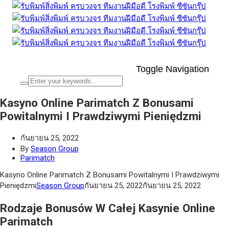
Toggle Navigation
Kasyno Online Parimatch Z Bonusami
Powitalnymi I Prawdziwymi Pieniędzmi
กันยายน 25, 2022
By
Season Group
Parimatch
Kasyno Online Parimatch Z Bonusami Powitalnymi I Prawdziwymi
Pieniędzmi
Season Group
กันยายน 25, 2022
กันยายน 25, 2022
Rodzaje Bonusów W Całej Kasynie Online
Parimatch