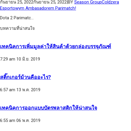
กันยายน 25, 2022
กันยายน 25, 2022
|
BY
Season Group
Coldzera
Esportowym Ambasadorem Parimatch!
Dota 2 Parimatc...
บทความที่น่าสนใจ
เทคนิคการเพิ่มมูลค่าให้สินค้าด้วยกล่องบรรจุภัณฑ์
7:29 am
10 มิ.ย. 2019
สติ๊กเกอร์ม้วนคืออะไร?
6:57 am
13 พ.ค. 2019
เทคนิคการออกแบบบัตรพลาสติกให้น่าสนใจ
6:55 am
06 พ.ค. 2019