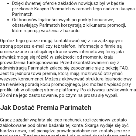
Dzięki świetnej ofercie zakładów nowicjusz był w będzie
przekonać Kasyno Parimatch w ramach tego nadzoru kasyna
Parimatch.
Od bonusów lojalnościowych po punkty bonusowe,
obstawiający Parimatch korzystają z kilkunastu promocji,
które reperują wrażenia z hazardu.
Oprócz tego gracze mogą kontaktować się z zarządzającymi
stroną poprzez e-mail czy też telefon. Informacje o firmie są
umieszczone na oficjalnej stronie www internetowej firmy jak i
również mogą się różnić w zależności od momentu kraju
prowadzenia funkcjonowania. Przed skontaktowaniem się z
administracją Parimatch zaleca się zapoznanie się z sekcją FAQ.
Jest to jednorazowa premia, którą mają możliwość otrzymać
wszyscy konsumenci. Możesz aktywować struktura lojalnościowy
za niewielką poradą kodu promocyjnego, jaki możesz wpisać przy
profilu lub w oficjalnej stronie platformy. Po aktywacji użytkownik ma
30 dni na jego zastosowanie, po czym na prostu się wypali.
Jak Dostać Premia Parimatch
Gracz zażądał wypłaty, ale jego rachunek rozliczeniowy zostało
zablokowane pod okres badania tej konta. Skarga wydaje się być
bardzo nowa, zaś pieniądze prawdopodobnie nie zostały jeszcze