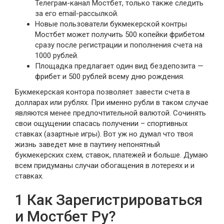
Телеграм-канал Мостбет, только также следить
за его email-рассылкой.
Новые пользователи букмекерской контры
Мостбет может получить 500 копейки фрибетом
сразу после регистрации и пополнения счета на
1000 рублей.
Площадка предлагает один вид бездепозита —
фрибет и 500 рублей всему дню рождения.
Букмекерская контора позволяет завести счета в
долларах или рублях. При именно рубли в таком случае
являются менее предпочтительной валютой. Сочинять
свои ощущении спасась получении – спортивных
ставках (азартные игры). Вот уж но думал что твоя
жизнь заведет мне в паутину непонятный
букмекерских схем, ставок, платежей и больше. Думаю
всем придуманы случаи обогащения в лотереях и и
ставках.
1 Как Зарегистрироваться
и Мостбет Ру?