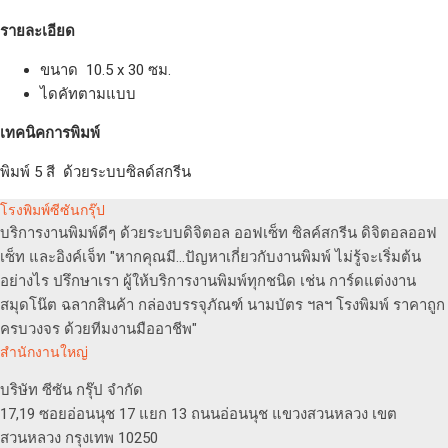
รายละเอียด
ขนาด 10.5 x 30 ซม.
ไดคัทตามแบบ
เทคนิคการพิมพ์
พิมพ์ 5 สี ด้วยระบบซิลด์สกรีน
โรงพิมพ์ซีซันกรุ๊ป
บริการงานพิมพ์ดีๆ ด้วยระบบดิจิตอล ออฟเซ็ท ซิลค์สกรีน ดิจิตอลออฟ
เซ็ท และอิงค์เจ็ท "หากคุณมี...ปัญหาเกี่ยวกับงานพิมพ์ ไม่รู้จะเริ่มต้น
อย่างไร ปรึกษาเรา ผู้ให้บริการงานพิมพ์ทุกชนิด เช่น การ์ดแต่งงาน
สมุดโน๊ต ฉลากสินค้า กล่องบรรจุภัณฑ์ นามบัตร ฯลฯ โรงพิมพ์ ราคาถูก
ครบวงจร ด้วยทีมงานมืออาชีพ"
สำนักงานใหญ่
บริษัท ซีซัน กรุ๊ป จำกัด
17,19 ซอยอ่อนนุช 17 แยก 13 ถนนอ่อนนุช แขวงสวนหลวง เขต
สวนหลวง กรุงเทพ 10250